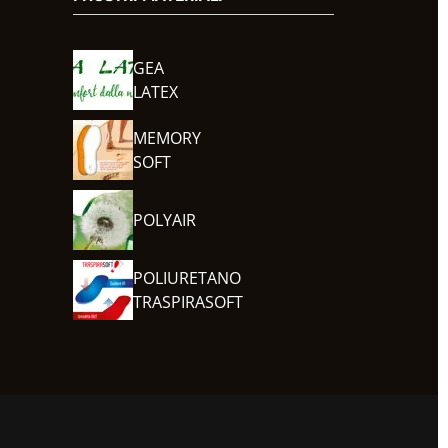
GEA
LATEX
MEMORY
SOFT
POLYAIR
POLIURETANO
TRASPIRASOFT