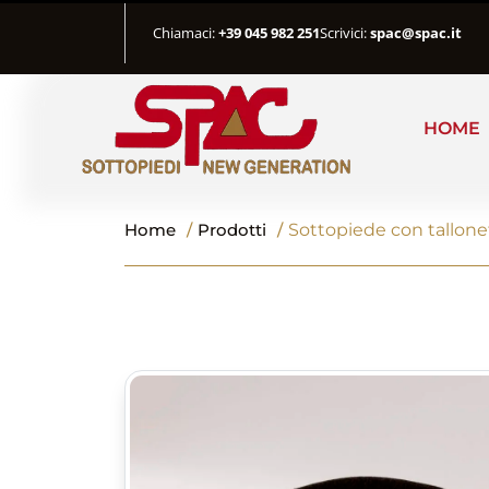
Chiamaci:
+39 045 982 251
Scrivici:
spac@spac.it
HOME
Home
/
Prodotti
/
Sottopiede con tallone