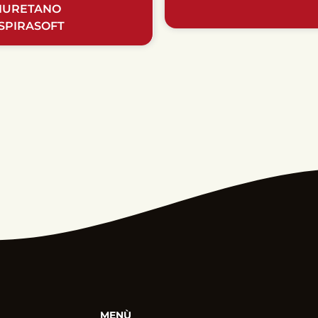
IURETANO
SPIRASOFT
MENÙ