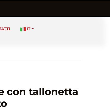
TATTI
IT
e con tallonetta
to