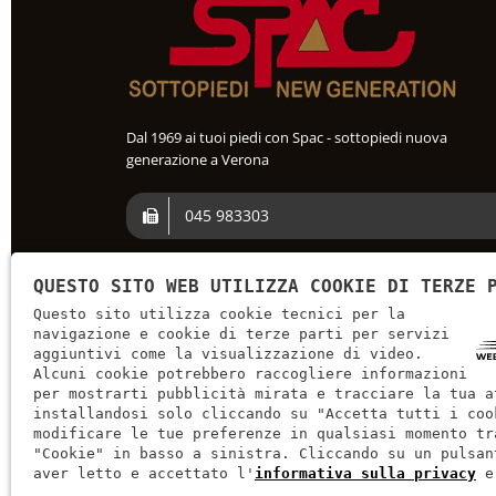
Dal 1969 ai tuoi piedi con Spac - sottopiedi nuova
generazione a Verona
045 983303
+39 045 982 251
QUESTO SITO WEB UTILIZZA COOKIE DI TERZE 
Questo sito utilizza cookie tecnici per la
navigazione e cookie di terze parti per servizi
spac@spac.it
aggiuntivi come la visualizzazione di video.
Alcuni cookie potrebbero raccogliere informazioni
per mostrarti pubblicità mirata e tracciare la tua a
installandosi solo cliccando su "Accetta tutti i coo
modificare le tue preferenze in qualsiasi momento tr
"Cookie" in basso a sinistra. Cliccando su un pulsan
aver letto e accettato l'
informativa sulla privacy
e