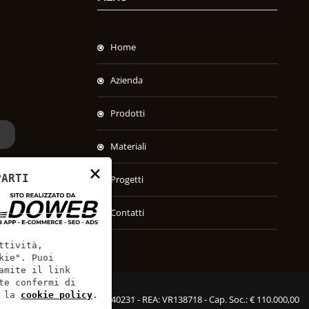
Home
Azienda
Prodotti
Materiali
×
PARTI
Progetti
Contatti
ttività,
kie". Puoi
amite il link
te confermi di
 la
cookie policy
.
SPAC S.r.l. - P.IVA: 00451540231 - REA: VR138718 - Cap. Soc.: € 110.000,00